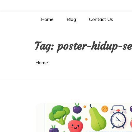
Skip
to
content
Home
Blog
Contact Us
Tag:
poster-hidup-s
Home