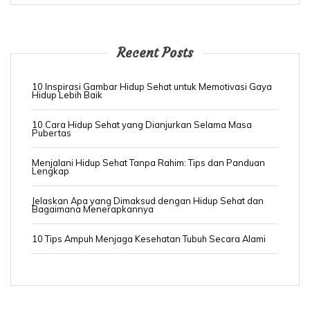
a
g
i
Recent Posts
n
a
10 Inspirasi Gambar Hidup Sehat untuk Memotivasi Gaya
Hidup Lebih Baik
t
10 Cara Hidup Sehat yang Dianjurkan Selama Masa
i
Pubertas
o
Menjalani Hidup Sehat Tanpa Rahim: Tips dan Panduan
Lengkap
n
Jelaskan Apa yang Dimaksud dengan Hidup Sehat dan
Bagaimana Menerapkannya
10 Tips Ampuh Menjaga Kesehatan Tubuh Secara Alami