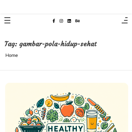
Skip
to
content
Tag:
gambar-pola-hidup-sehat
Home