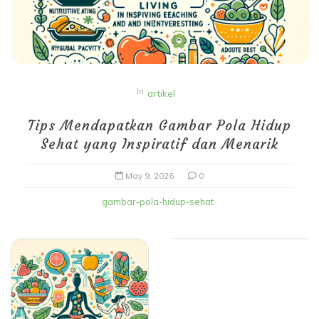
In
artikel
Tips Mendapatkan Gambar Pola Hidup
Sehat yang Inspiratif dan Menarik
May 9, 2026
0
gambar-pola-hidup-sehat